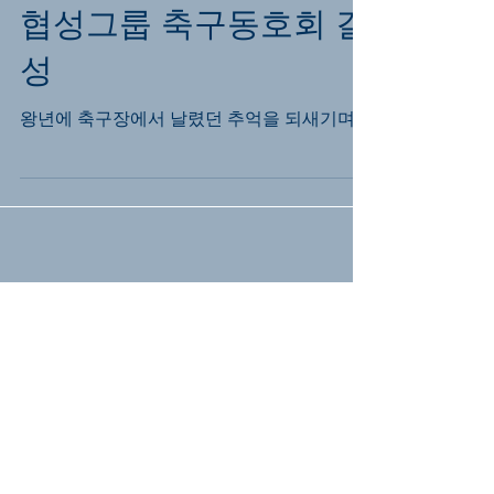
협성그룹 축구동호회 결
성
왕년에 축구장에서 날렸던 추억을 되새기며~